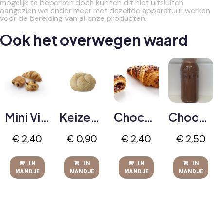
mogelijk te beperken doch kunnen dit niet uitsluiten
aangezien we onder meer met dezelfde apparatuur werken
voor de bereiding van al onze producten.
Ook het overwegen waard
Mini Viennoiserie (3)
Keizerbroodje Bruin
Chocolade & Hazelnoot croissant
Chocomelk
€
2,40
€
0,90
€
2,40
€
2,50
IN
IN
IN
IN
MANDJE
MANDJE
MANDJE
MANDJE