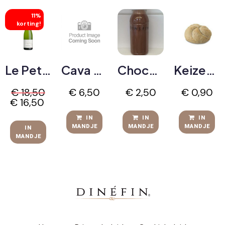
11%
korting!
Le Petit Étoilé Chardonnay Sparkling, Alcoholvrij, BIO (75cl)
Cava Segura Viudas Brut Reserva (20cl)
Chocomelk
Keizerbroodje Bruin
€
18,50
€
6,50
€
2,50
€
0,90
€
16,50
IN
IN
IN
MANDJE
MANDJE
MANDJE
IN
MANDJE