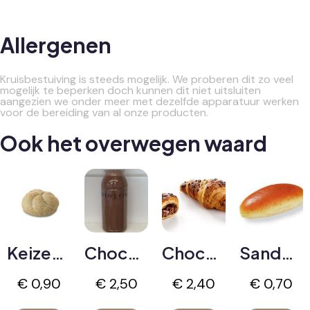
Allergenen
Kruisbestuiving is steeds mogelijk. We proberen dit zo veel
mogelijk te beperken doch kunnen dit niet uitsluiten
aangezien we onder meer met dezelfde apparatuur werken
voor de bereiding van al onze producten.
Ook het overwegen waard
Keizerbroodje Bruin
Chocomelk
Chocolade & Hazelnoot croissant
Sandwich Wit
€
0,90
€
2,50
€
2,40
€
0,70