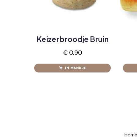
Keizerbroodje Bruin
€
0,90
IN MANDJE
Hom