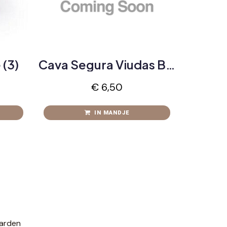
 (3)
Cava Segura Viudas Brut Reserva (20cl)
€
6,50
IN MANDJE
arden