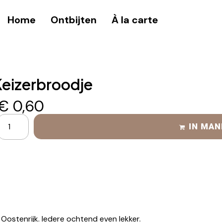
Home
Ontbijten
À la carte
Keizerbroodje
€
0,60
IN MAN
 Oostenrijk. Iedere ochtend even lekker.